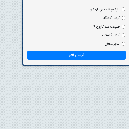
پارک چشمه برم لردگان
آبشار آتشگاه
طبیعت سد کارون 4
آبشار گاهکده
سایر مناطق