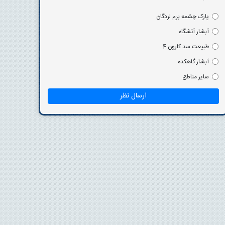
پارک چشمه برم لردگان
آبشار آتشگاه
طبیعت سد کارون 4
آبشار گاهکده
سایر مناطق