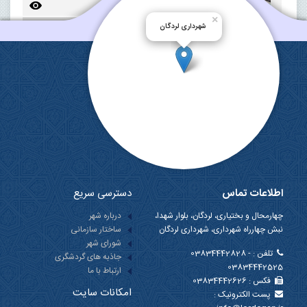
×
اجرای آسفالت خیابان حافظ شهر لردگان و معابر متصل به آن 1403/07/02
شهرداری لردگان
آسفالت کوچه های حافظ 8، 9 و 10 اجرا گردید.
ادامه احداث سرویس بهداشتی ضلع غربی چشمه برم لردگان 1403/07/01
یک مجموعه سرویس بهداشتی هشت چشمه ای در
چشمه برم در حال احداث است
««
«
»
»»
8 /
اطلاعات تماس
دسترسی سریع
چهارمحال و بختیاری، لردگان، بلوار شهدا،
درباره شهر
نبش چهارراه شهرداری، شهرداری لردگان
ساختار سازمانی
شورای شهر
تلفن :
03834442828 -
جاذبه های گردشگری
03834442525
ارتباط با ما
فکس :
03834442626
امکانات سایت
پست الکترونیک :