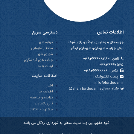
اطلاعات تماس
دسترسی سریع
چهارمحال و بختیاری، لردگان، بلوار شهدا،
درباره شهر
نبش چهارراه شهرداری، شهرداری لردگان
ساختار سازمانی
شورای شهر
تلفن :
03834442828 -
جاذبه های گردشگری
03834442525
ارتباط با ما
فکس :
03834442626
امکانات سایت
پست الکترونیک :
info@lordegan.ir
اخبار
فضای مجازی :
@shahrlordegan
اطلاعیه ها
مزایده و مناقصه
گالری تصاویر
پیشنهاد یا انتقاد
کلیه حقوق این وب سایت متعلق به شهرداری لردگان می باشد.