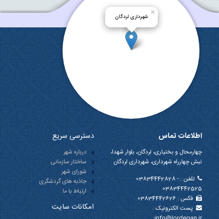
×
شهرداری لردگان
اطلاعات تماس
دسترسی سریع
چهارمحال و بختیاری، لردگان، بلوار شهدا،
درباره شهر
نبش چهارراه شهرداری، شهرداری لردگان
ساختار سازمانی
شورای شهر
تلفن :
03834442828 -
جاذبه های گردشگری
03834442525
ارتباط با ما
فکس :
03834442626
امکانات سایت
پست الکترونیک :
info@lordegan.ir