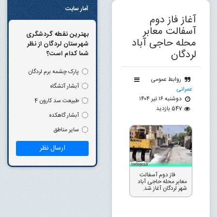
آمار سایت
آغاز فاز دوم
آسفالت معابر
بهترین نقطه گردشگری
محله حاجی آباد
شهرستان لردگان از نظر
لردگان
شما کدام است؟
پارک چشمه برم لردگان
روابط عمومی
آبشار آتشگاه
عمرانی
دوشنبه ۱۶ تیر ۱۴۰۴
طبیعت سد کارون 4
547 بازدید
آبشار گاهکده
سایر مناطق
فاز دوم آسفالت
معابر محله حاجی آباد
شهر لردگان آغاز شد.