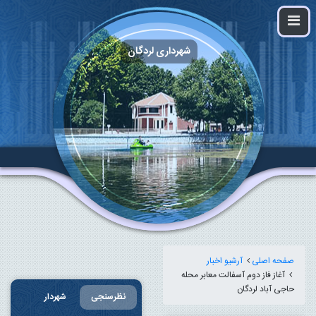
شهرداری لردگان
صفحه اصلی
آرشیو اخبار
آغاز فاز دوم آسفالت معابر محله
حاجی آباد لردگان
نظرسنجی
شهردار