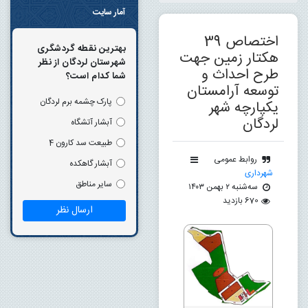
آمار سایت
اختصاص 39
بهترین نقطه گردشگری
هکتار زمین جهت
شهرستان لردگان از نظر
طرح احداث و
شما کدام است؟
توسعه آرامستان
پارک چشمه برم لردگان
یکپارچه شهر
لردگان
آبشار آتشگاه
طبیعت سد کارون 4
روابط عمومی
آبشار گاهکده
شهرداری
سایر مناطق
سه‌شنبه ۲ بهمن ۱۴۰۳
670 بازدید