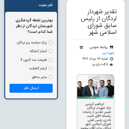
آمار سایت
تقدیر شهردار
لردگان از رئیس
بهترین نقطه گردشگری
سابق شورای
شهرستان لردگان از نظر
اسلامی شهر
شما کدام است؟
پارک چشمه برم لردگان
روابط عمومی
آبشار آتشگاه
شهرداری
شنبه ۲۸ مرداد ۱۴۰۲
طبیعت سد کارون 4
1048 بازدید
آبشار گاهکده
سایر مناطق
ابراهیم کریمی
نژاد شهردار لردگان
ضمن تقدیر از زحمات
یکساله آقای احمد
نادری رئیس قبلی
شورای اسلامی شهر
لردگان برای آقای محمد