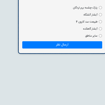
پارک چشمه برم لردگان
آبشار آتشگاه
طبیعت سد کارون 4
آبشار گاهکده
سایر مناطق