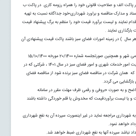
14.متقاضیان می‌بایست ضمانت نامه بانکی یا فیش واریزی را در پاکت الف و صلاحیت قانونی خود را همراه رزومه کاری  در پاکت ب 
اقدام نمایند و هر یک از شرکت‌ها موظفند ضمن مطالعه دقیق اسناد و مدارک مناقصه و براورد شهرداری؛خود جداگانه نسبت به تهیه 
ریز لیست برآورد قطعی قیمت‌ها در طول زمان اجرای قرارداد  اقدام نمایند و لیست برآورد قیمت خود را منظم به برگ پیشنهاد قیمت 
15.شرکتی که فاقد سه سال  سابقه( شامل دارا بودن قرارداد در هر سال  ) در زمینه امورات فضای سبز باشند پاکت قیمت پیشنهادی آن 
16.طبق بند 1 مصوبه شماره 48 مورخه 29/09/1400 شورای  اسلامی شهر و همچنین صورتجلسه شماره 20/1400 مورخه 15/10/1400 
هیات تطبیق مصوبات شهرستان لردگان مبنی بر مجزا بودن مدیریت امور خدمات شهری و امور فضای سبز در سال 1401 ، شرکتی که در 
مناقصه امور فضای خدمات شهری برنده اعلام گردد و در صورتی که  همان شرکت در مناقصه فضای سبز برنده شود از مناقصه فضای 
17.کلیه پیشنهادها می‌بایست با قید مبلغ پیشنهادی به صورت واضح و به صورت حروفی و رقمی ظرف مهلت مقرر در سامانه 
الکترونیکی دولت بارگذاری شوند در ضمن هرگونه پیشنهاد قیمت و یا لیست برآوردقیمت که مخدوش یا قلم خوردگی داشته باشند 
18.برنده مناقصه باید ظرف مدت یک هفته جهت تنظیم قرارداد به شهرداری مراجعه نماید در غیر اینصورت سپرده آن به نفع شهرداری 