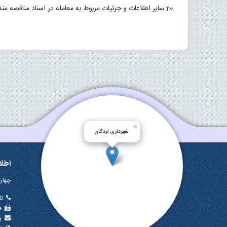
×
شهرداری لردگان
اطل
چهارم
تل
ف
پ