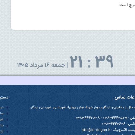
21
:
39
|
جمعه ۱۶ مرداد ۱۴۰۵
اعات تماس
دستر
حال و بختیاری، لردگان، بلوار شهدا، نبش چهارراه شهرداری، شهرداری لردگان
درب
ساخ
فن :
03834442828 - 03834442525
شور
کس :
03834442626
جاذ
ست الکترونیک :
info@lordegan.ir
ارت