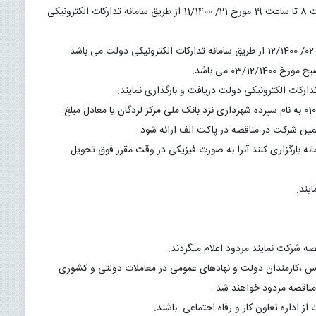
2.محل و مهلت دریافت اسناد مناقصه از تاریخ 18/11/1400 ساعت 8 تا ساعت 19 مورخ 21/ 11/1400 از طریق سامانه تدارکات الکترونیکی 
6.واریز مبلغ 1,028,000,000 ریال به حساب شماره 0106884976005 به نام سپرده شهرداری نزد بانک ملی مرکز لردگان یا معادل مبلغ 
7.متقاضیان علاوه بر اینکه باید ضمانت نامه بانکی خود را در سامانه بارگزاری کنند آنرا به صورت فیزیکی در وقت مقرر فوق تحویل 
12.پیمانکارانی که مشمول قانون منع مداخله وزرا،نمایندگان مجلس ،کارمندان دولت و نهادهای عمومی در معاملات دولتی و کشوری 